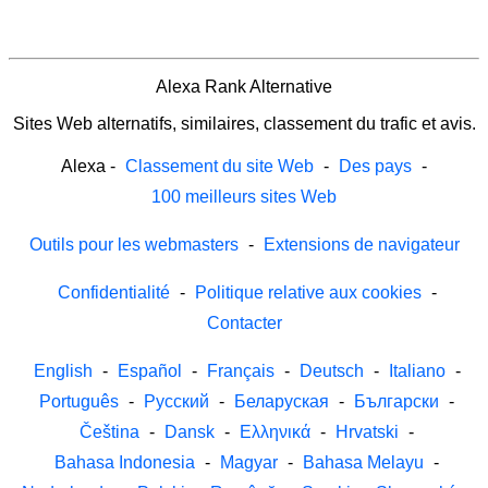
Alexa Rank Alternative
Sites Web alternatifs, similaires, classement du trafic et avis.
Alexa
-
Classement du site Web
-
Des pays
-
100 meilleurs sites Web
Outils pour les webmasters
-
Extensions de navigateur
Confidentialité
-
Politique relative aux cookies
-
Contacter
English
-
Español
-
Français
-
Deutsch
-
Italiano
-
Português
-
Русский
-
Беларуская
-
Български
-
Čeština
-
Dansk
-
Ελληνικά
-
Hrvatski
-
Bahasa Indonesia
-
Magyar
-
Bahasa Melayu
-