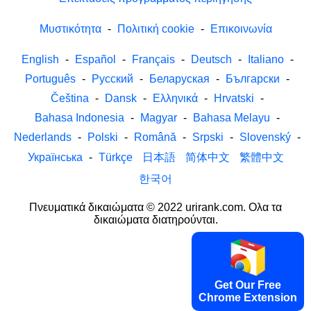
Μυστικότητα
-
Πολιτική cookie
-
Επικοινωνία
English
-
Español
-
Français
-
Deutsch
-
Italiano
-
Português
-
Русский
-
Беларуская
-
Български
-
Čeština
-
Dansk
-
Ελληνικά
-
Hrvatski
-
Bahasa Indonesia
-
Magyar
-
Bahasa Melayu
-
Nederlands
-
Polski
-
Română
-
Srpski
-
Slovenský
-
Українська
-
Türkçe
日本語
简体中文
繁體中文
한국어
Πνευματικά δικαιώματα © 2022 urirank.com. Ολα τα
δικαιώματα διατηρούνται.
Get Our Free
Chrome Extension