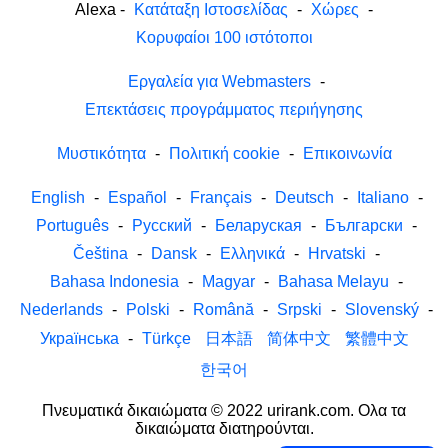
Alexa
-
Κατάταξη Ιστοσελίδας
-
Χώρες
-
Κορυφαίοι 100 ιστότοποι
Εργαλεία για Webmasters
-
Επεκτάσεις προγράμματος περιήγησης
Μυστικότητα
-
Πολιτική cookie
-
Επικοινωνία
English
-
Español
-
Français
-
Deutsch
-
Italiano
-
Português
-
Русский
-
Беларуская
-
Български
-
Čeština
-
Dansk
-
Ελληνικά
-
Hrvatski
-
Bahasa Indonesia
-
Magyar
-
Bahasa Melayu
-
Nederlands
-
Polski
-
Română
-
Srpski
-
Slovenský
-
Українська
-
Türkçe
日本語
简体中文
繁體中文
한국어
Πνευματικά δικαιώματα © 2022 urirank.com. Ολα τα
δικαιώματα διατηρούνται.