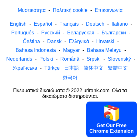
Μυστικότητα
-
Πολιτική cookie
-
Επικοινωνία
English
-
Español
-
Français
-
Deutsch
-
Italiano
-
Português
-
Русский
-
Беларуская
-
Български
-
Čeština
-
Dansk
-
Ελληνικά
-
Hrvatski
-
Bahasa Indonesia
-
Magyar
-
Bahasa Melayu
-
Nederlands
-
Polski
-
Română
-
Srpski
-
Slovenský
-
Українська
-
Türkçe
日本語
简体中文
繁體中文
한국어
Πνευματικά δικαιώματα © 2022 urirank.com. Ολα τα
δικαιώματα διατηρούνται.
Get Our Free
Chrome Extension