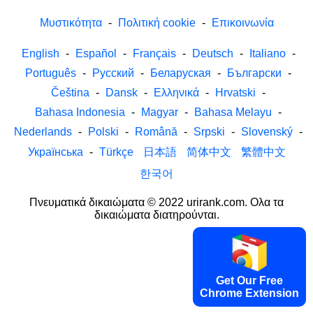
Μυστικότητα
-
Πολιτική cookie
-
Επικοινωνία
English
-
Español
-
Français
-
Deutsch
-
Italiano
-
Português
-
Русский
-
Беларуская
-
Български
-
Čeština
-
Dansk
-
Ελληνικά
-
Hrvatski
-
Bahasa Indonesia
-
Magyar
-
Bahasa Melayu
-
Nederlands
-
Polski
-
Română
-
Srpski
-
Slovenský
-
Українська
-
Türkçe
日本語
简体中文
繁體中文
한국어
Πνευματικά δικαιώματα © 2022 urirank.com. Ολα τα
δικαιώματα διατηρούνται.
Get Our Free
Chrome Extension