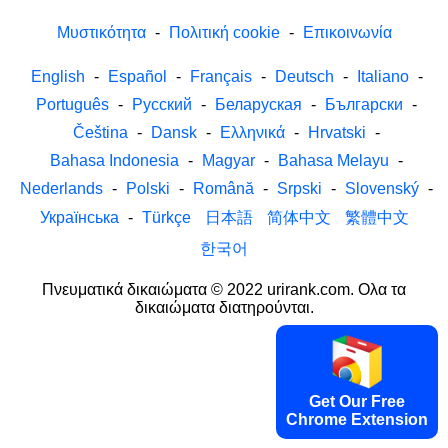
Μυστικότητα
-
Πολιτική cookie
-
Επικοινωνία
English
-
Español
-
Français
-
Deutsch
-
Italiano
-
Português
-
Русский
-
Беларуская
-
Български
-
Čeština
-
Dansk
-
Ελληνικά
-
Hrvatski
-
Bahasa Indonesia
-
Magyar
-
Bahasa Melayu
-
Nederlands
-
Polski
-
Română
-
Srpski
-
Slovenský
-
Українська
-
Türkçe
日本語
简体中文
繁體中文
한국어
Πνευματικά δικαιώματα © 2022 urirank.com. Ολα τα
δικαιώματα διατηρούνται.
Get Our Free
Chrome Extension