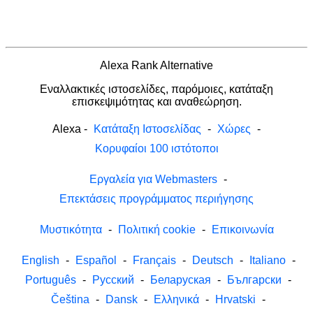
Alexa Rank Alternative
Εναλλακτικές ιστοσελίδες, παρόμοιες, κατάταξη
επισκεψιμότητας και αναθεώρηση.
Alexa
-
Κατάταξη Ιστοσελίδας
-
Χώρες
-
Κορυφαίοι 100 ιστότοποι
Εργαλεία για Webmasters
-
Επεκτάσεις προγράμματος περιήγησης
Μυστικότητα
-
Πολιτική cookie
-
Επικοινωνία
English
-
Español
-
Français
-
Deutsch
-
Italiano
-
Português
-
Русский
-
Беларуская
-
Български
-
Čeština
-
Dansk
-
Ελληνικά
-
Hrvatski
-