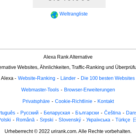
Weltrangliste
Alexa Rank Alternative
ernative Websites, Ähnlichkeiten, Traffic-Ranking und Überprüf
Alexa
-
Website-Ranking
-
Länder
-
Die 100 besten Websites
Webmaster-Tools
-
Browser-Erweiterungen
Privatsphäre
-
Cookie-Richtlinie
-
Kontakt
rtuguês
-
Русский
-
Беларуская
-
Български
-
Čeština
-
Dan
olski
-
Română
-
Srpski
-
Slovenský
-
Українська
-
Türkçe
Urheberrecht © 2022 urirank.com. Alle Rechte vorbehalten.