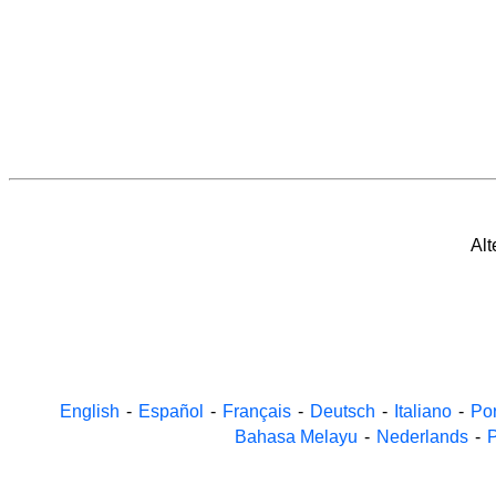
Alt
English
-
Español
-
Français
-
Deutsch
-
Italiano
-
Po
Bahasa Melayu
-
Nederlands
-
P