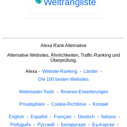
Weltrangliste
Alexa Rank Alternative
Alternative Websites, Ähnlichkeiten, Traffic-Ranking und
Überprüfung.
Alexa
-
Website-Ranking
-
Länder
-
Die 100 besten Websites
Webmaster-Tools
-
Browser-Erweiterungen
Privatsphäre
-
Cookie-Richtlinie
-
Kontakt
English
-
Español
-
Français
-
Deutsch
-
Italiano
-
Português
-
Русский
-
Беларуская
-
Български
-