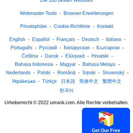
Die 100 besten Websites
Webmaster-Tools
-
Browser-Erweiterungen
Privatsphäre
-
Cookie-Richtlinie
-
Kontakt
English
-
Español
-
Français
-
Deutsch
-
Italiano
-
Português
-
Русский
-
Беларуская
-
Български
-
Čeština
-
Dansk
-
Ελληνικά
-
Hrvatski
-
Bahasa Indonesia
-
Magyar
-
Bahasa Melayu
-
Nederlands
-
Polski
-
Română
-
Srpski
-
Slovenský
-
Українська
-
Türkçe
日本語
简体中文
繁體中文
한국어
Urheberrecht © 2022 urirank.com. Alle Rechte vorbehalten.
Get Our Free