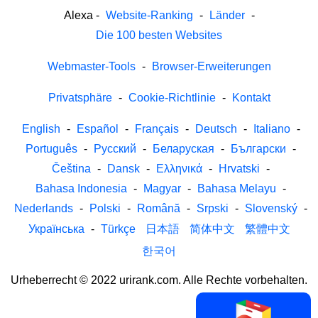
Alexa
-
Website-Ranking
-
Länder
-
Die 100 besten Websites
Webmaster-Tools
-
Browser-Erweiterungen
Privatsphäre
-
Cookie-Richtlinie
-
Kontakt
English
-
Español
-
Français
-
Deutsch
-
Italiano
-
Português
-
Русский
-
Беларуская
-
Български
-
Čeština
-
Dansk
-
Ελληνικά
-
Hrvatski
-
Bahasa Indonesia
-
Magyar
-
Bahasa Melayu
-
Nederlands
-
Polski
-
Română
-
Srpski
-
Slovenský
-
Українська
-
Türkçe
日本語
简体中文
繁體中文
한국어
Urheberrecht © 2022 urirank.com. Alle Rechte vorbehalten.