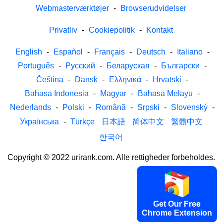
Webmasterværktøjer
-
Browserudvidelser
Privatliv
-
Cookiepolitik
-
Kontakt
English
-
Español
-
Français
-
Deutsch
-
Italiano
-
Português
-
Русский
-
Беларуская
-
Български
-
Čeština
-
Dansk
-
Ελληνικά
-
Hrvatski
-
Bahasa Indonesia
-
Magyar
-
Bahasa Melayu
-
Nederlands
-
Polski
-
Română
-
Srpski
-
Slovenský
-
Українська
-
Türkçe
日本語
简体中文
繁體中文
한국어
Copyright © 2022 urirank.com. Alle rettigheder forbeholdes.
Get Our Free
Chrome Extension