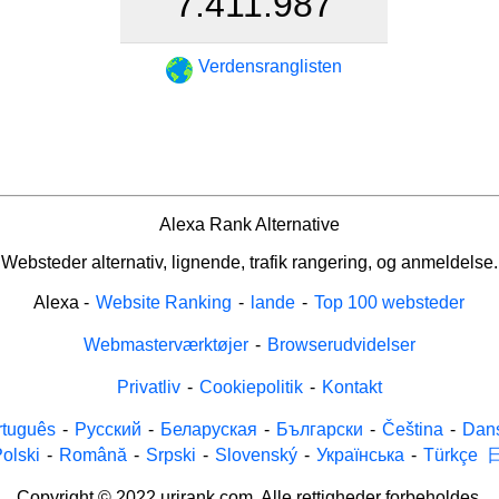
7.411.987
Verdensranglisten
Alexa Rank Alternative
Websteder alternativ, lignende, trafik rangering, og anmeldelse.
Alexa
-
Website Ranking
-
lande
-
Top 100 websteder
Webmasterværktøjer
-
Browserudvidelser
Privatliv
-
Cookiepolitik
-
Kontakt
rtuguês
-
Русский
-
Беларуская
-
Български
-
Čeština
-
Dan
olski
-
Română
-
Srpski
-
Slovenský
-
Українська
-
Türkçe
Copyright © 2022 urirank.com. Alle rettigheder forbeholdes.