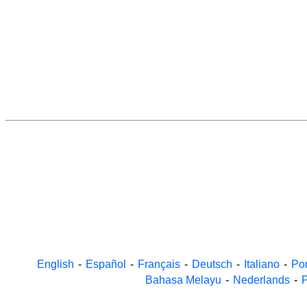
English
-
Español
-
Français
-
Deutsch
-
Italiano
-
Po
Bahasa Melayu
-
Nederlands
-
P