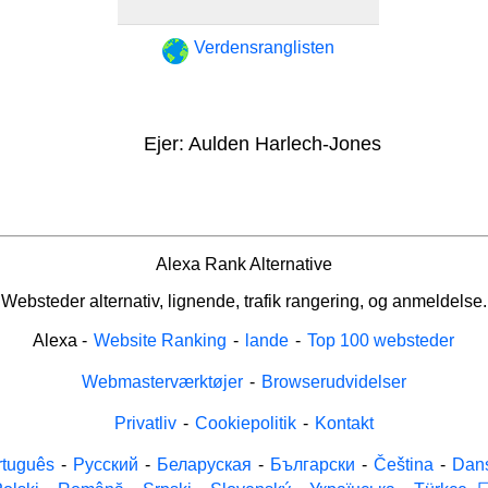
Verdensranglisten
Ejer:
Aulden Harlech-Jones
Alexa Rank Alternative
Websteder alternativ, lignende, trafik rangering, og anmeldelse.
Alexa
-
Website Ranking
-
lande
-
Top 100 websteder
Webmasterværktøjer
-
Browserudvidelser
Privatliv
-
Cookiepolitik
-
Kontakt
rtuguês
-
Русский
-
Беларуская
-
Български
-
Čeština
-
Dan