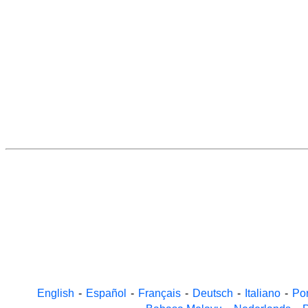
English
-
Español
-
Français
-
Deutsch
-
Italiano
-
Po