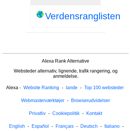
Verdensranglisten
Alexa Rank Alternative
Websteder alternativ, lignende, trafik rangering, og
anmeldelse.
Alexa
-
Website Ranking
-
lande
-
Top 100 websteder
Webmasterværktøjer
-
Browserudvidelser
Privatliv
-
Cookiepolitik
-
Kontakt
English
-
Español
-
Français
-
Deutsch
-
Italiano
-