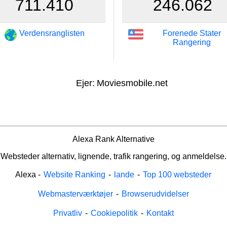
711.410
246.062
Verdensranglisten
Forenede Stater
Rangering
Ejer:
Moviesmobile.net
Alexa Rank Alternative
Websteder alternativ, lignende, trafik rangering, og anmeldelse.
Alexa
-
Website Ranking
-
lande
-
Top 100 websteder
Webmasterværktøjer
-
Browserudvidelser
Privatliv
-
Cookiepolitik
-
Kontakt