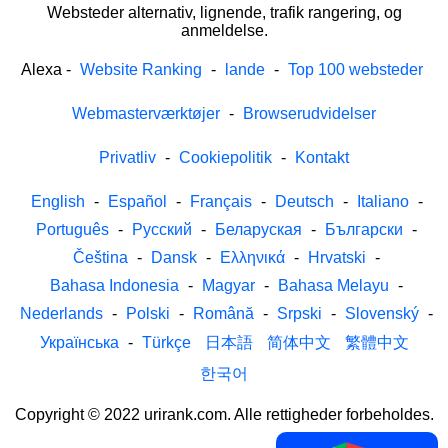
Websteder alternativ, lignende, trafik rangering, og
anmeldelse.
Alexa
-
Website Ranking
-
lande
-
Top 100 websteder
Webmasterværktøjer
-
Browserudvidelser
Privatliv
-
Cookiepolitik
-
Kontakt
English
-
Español
-
Français
-
Deutsch
-
Italiano
-
Português
-
Русский
-
Беларуская
-
Български
-
Čeština
-
Dansk
-
Ελληνικά
-
Hrvatski
-
Bahasa Indonesia
-
Magyar
-
Bahasa Melayu
-
Nederlands
-
Polski
-
Română
-
Srpski
-
Slovenský
-
Українська
-
Türkçe
日本語
简体中文
繁體中文
한국어
Copyright © 2022 urirank.com. Alle rettigheder forbeholdes.