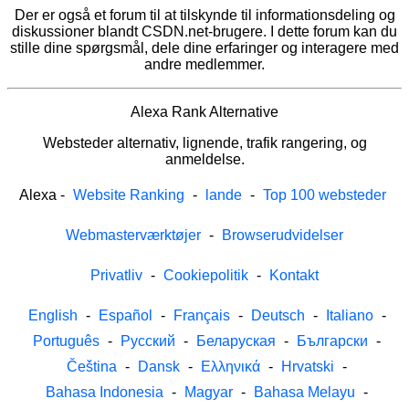
Der er også et forum til at tilskynde til informationsdeling og
diskussioner blandt CSDN.net-brugere. I dette forum kan du
stille dine spørgsmål, dele dine erfaringer og interagere med
andre medlemmer.
Alexa Rank Alternative
Websteder alternativ, lignende, trafik rangering, og
anmeldelse.
Alexa
-
Website Ranking
-
lande
-
Top 100 websteder
Webmasterværktøjer
-
Browserudvidelser
Privatliv
-
Cookiepolitik
-
Kontakt
English
-
Español
-
Français
-
Deutsch
-
Italiano
-
Português
-
Русский
-
Беларуская
-
Български
-
Čeština
-
Dansk
-
Ελληνικά
-
Hrvatski
-
Bahasa Indonesia
-
Magyar
-
Bahasa Melayu
-