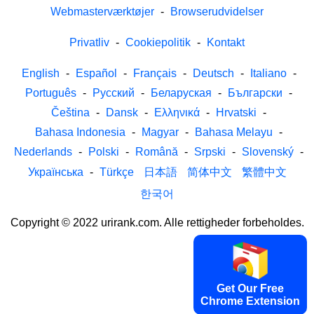
Webmasterværktøjer
-
Browserudvidelser
Privatliv
-
Cookiepolitik
-
Kontakt
English
-
Español
-
Français
-
Deutsch
-
Italiano
-
Português
-
Русский
-
Беларуская
-
Български
-
Čeština
-
Dansk
-
Ελληνικά
-
Hrvatski
-
Bahasa Indonesia
-
Magyar
-
Bahasa Melayu
-
Nederlands
-
Polski
-
Română
-
Srpski
-
Slovenský
-
Українська
-
Türkçe
日本語
简体中文
繁體中文
한국어
Copyright © 2022 urirank.com. Alle rettigheder forbeholdes.
Get Our Free
Chrome Extension