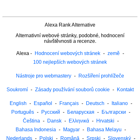
Alexa Rank Alternative
Alternativní webové stránky, podobné, hodnocení
návštěvnosti a recenze.
Alexa
-
Hodnocení webových stránek
-
země
-
100 nejlepších webových stránek
Nástroje pro webmastery
-
Rozšíření prohlížeče
Soukromí
-
Zásady používání souborů cookie
-
Kontakt
English
-
Español
-
Français
-
Deutsch
-
Italiano
-
Português
-
Русский
-
Беларуская
-
Български
-
Čeština
-
Dansk
-
Ελληνικά
-
Hrvatski
-
Bahasa Indonesia
-
Magyar
-
Bahasa Melayu
-
Nederlands
-
Polski
-
Română
-
Srpski
-
Slovenský
-