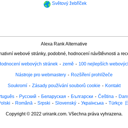
Světový žebříček
Alexa Rank Alternative
rnativní webové stránky, podobné, hodnocení návštěvnosti a rec
odnocení webových stránek
-
země
-
100 nejlepších webovýc
Nástroje pro webmastery
-
Rozšíření prohlížeče
Soukromí
-
Zásady používání souborů cookie
-
Kontakt
rtuguês
-
Русский
-
Беларуская
-
Български
-
Čeština
-
Dan
olski
-
Română
-
Srpski
-
Slovenský
-
Українська
-
Türkçe
Copyright © 2022 urirank.com. Všechna práva vyhrazena.