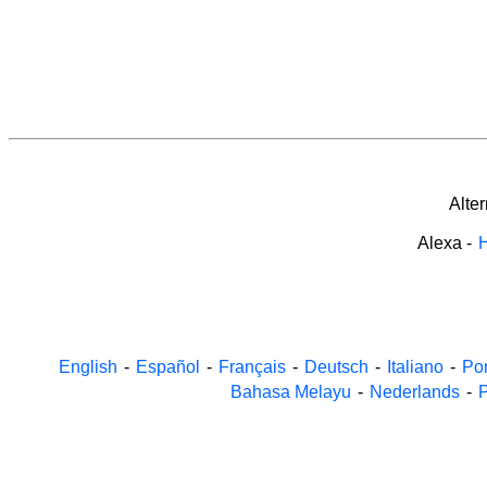
Alte
Alexa
-
H
English
-
Español
-
Français
-
Deutsch
-
Italiano
-
Po
Bahasa Melayu
-
Nederlands
-
P