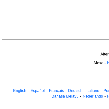
Alte
Alexa
-
H
English
-
Español
-
Français
-
Deutsch
-
Italiano
-
Po
Bahasa Melayu
-
Nederlands
-
P