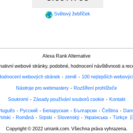
Světový žebříček
Alexa Rank Alternative
rnativní webové stránky, podobné, hodnocení návštěvnosti a rec
odnocení webových stránek
-
země
-
100 nejlepších webovýc
Nástroje pro webmastery
-
Rozšíření prohlížeče
Soukromí
-
Zásady používání souborů cookie
-
Kontakt
rtuguês
-
Русский
-
Беларуская
-
Български
-
Čeština
-
Dan
olski
-
Română
-
Srpski
-
Slovenský
-
Українська
-
Türkçe
Copyright © 2022 urirank.com. Všechna práva vyhrazena.