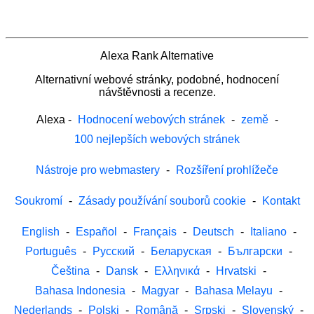
Alexa Rank Alternative
Alternativní webové stránky, podobné, hodnocení
návštěvnosti a recenze.
Alexa
-
Hodnocení webových stránek
-
země
-
100 nejlepších webových stránek
Nástroje pro webmastery
-
Rozšíření prohlížeče
Soukromí
-
Zásady používání souborů cookie
-
Kontakt
English
-
Español
-
Français
-
Deutsch
-
Italiano
-
Português
-
Русский
-
Беларуская
-
Български
-
Čeština
-
Dansk
-
Ελληνικά
-
Hrvatski
-
Bahasa Indonesia
-
Magyar
-
Bahasa Melayu
-
Nederlands
-
Polski
-
Română
-
Srpski
-
Slovenský
-