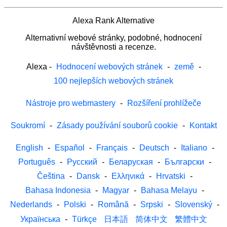
Alexa Rank Alternative
Alternativní webové stránky, podobné, hodnocení
návštěvnosti a recenze.
Alexa
-
Hodnocení webových stránek
-
země
-
100 nejlepších webových stránek
Nástroje pro webmastery
-
Rozšíření prohlížeče
Soukromí
-
Zásady používání souborů cookie
-
Kontakt
English
-
Español
-
Français
-
Deutsch
-
Italiano
-
Português
-
Русский
-
Беларуская
-
Български
-
Čeština
-
Dansk
-
Ελληνικά
-
Hrvatski
-
Bahasa Indonesia
-
Magyar
-
Bahasa Melayu
-
Nederlands
-
Polski
-
Română
-
Srpski
-
Slovenský
-
Українська
-
Türkçe
日本語
简体中文
繁體中文