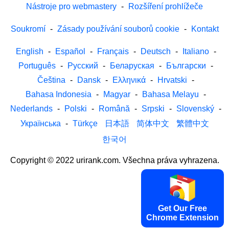
Nástroje pro webmastery
-
Rozšíření prohlížeče
Soukromí
-
Zásady používání souborů cookie
-
Kontakt
English
-
Español
-
Français
-
Deutsch
-
Italiano
-
Português
-
Русский
-
Беларуская
-
Български
-
Čeština
-
Dansk
-
Ελληνικά
-
Hrvatski
-
Bahasa Indonesia
-
Magyar
-
Bahasa Melayu
-
Nederlands
-
Polski
-
Română
-
Srpski
-
Slovenský
-
Українська
-
Türkçe
日本語
简体中文
繁體中文
한국어
Copyright © 2022 urirank.com. Všechna práva vyhrazena.
Get Our Free
Chrome Extension