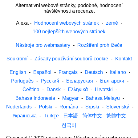
Alternativní webové stránky, podobné, hodnocení
návštěvnosti a recenze.
Alexa
-
Hodnocení webových stránek
-
země
-
100 nejlepších webových stránek
Nástroje pro webmastery
-
Rozšíření prohlížeče
Soukromí
-
Zásady používání souborů cookie
-
Kontakt
English
-
Español
-
Français
-
Deutsch
-
Italiano
-
Português
-
Русский
-
Беларуская
-
Български
-
Čeština
-
Dansk
-
Ελληνικά
-
Hrvatski
-
Bahasa Indonesia
-
Magyar
-
Bahasa Melayu
-
Nederlands
-
Polski
-
Română
-
Srpski
-
Slovenský
-
Українська
-
Türkçe
日本語
简体中文
繁體中文
한국어
Copyright © 2022 urirank.com. Všechna práva vyhrazena.