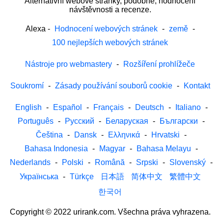
Alternativní webové stránky, podobné, hodnocení
návštěvnosti a recenze.
Alexa
-
Hodnocení webových stránek
-
země
-
100 nejlepších webových stránek
Nástroje pro webmastery
-
Rozšíření prohlížeče
Soukromí
-
Zásady používání souborů cookie
-
Kontakt
English
-
Español
-
Français
-
Deutsch
-
Italiano
-
Português
-
Русский
-
Беларуская
-
Български
-
Čeština
-
Dansk
-
Ελληνικά
-
Hrvatski
-
Bahasa Indonesia
-
Magyar
-
Bahasa Melayu
-
Nederlands
-
Polski
-
Română
-
Srpski
-
Slovenský
-
Українська
-
Türkçe
日本語
简体中文
繁體中文
한국어
Copyright © 2022 urirank.com. Všechna práva vyhrazena.