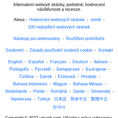
Alternativní webové stránky, podobné, hodnocení
návštěvnosti a recenze.
Alexa
-
Hodnocení webových stránek
-
země
-
100 nejlepších webových stránek
Nástroje pro webmastery
-
Rozšíření prohlížeče
Soukromí
-
Zásady používání souborů cookie
-
Kontakt
English
-
Español
-
Français
-
Deutsch
-
Italiano
-
Português
-
Русский
-
Беларуская
-
Български
-
Čeština
-
Dansk
-
Ελληνικά
-
Hrvatski
-
Bahasa Indonesia
-
Magyar
-
Bahasa Melayu
-
Nederlands
-
Polski
-
Română
-
Srpski
-
Slovenský
-
Українська
-
Türkçe
日本語
简体中文
繁體中文
한국어
Copyright © 2022 urirank.com. Všechna práva vyhrazena.