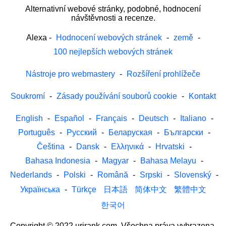
Alternativní webové stránky, podobné, hodnocení
návštěvnosti a recenze.
Alexa
-
Hodnocení webových stránek
-
země
-
100 nejlepších webových stránek
Nástroje pro webmastery
-
Rozšíření prohlížeče
Soukromí
-
Zásady používání souborů cookie
-
Kontakt
English
-
Español
-
Français
-
Deutsch
-
Italiano
-
Português
-
Русский
-
Беларуская
-
Български
-
Čeština
-
Dansk
-
Ελληνικά
-
Hrvatski
-
Bahasa Indonesia
-
Magyar
-
Bahasa Melayu
-
Nederlands
-
Polski
-
Română
-
Srpski
-
Slovenský
-
Українська
-
Türkçe
日本語
简体中文
繁體中文
한국어
Copyright © 2022 urirank.com. Všechna práva vyhrazena.