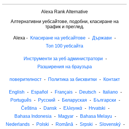
Alexa Rank Alternative
Алтернативни уебсайтове, подобни, класиране на
трафик и преглед.
Alexa
-
Класиране на уебсайтове
-
Държави
-
Топ 100 уебсайта
Инструменти за уеб администратори
-
Разширения на браузъра
поверителност
-
Политика за бисквитки
-
Контакт
English
-
Español
-
Français
-
Deutsch
-
Italiano
-
Português
-
Русский
-
Беларуская
-
Български
-
Čeština
-
Dansk
-
Ελληνικά
-
Hrvatski
-
Bahasa Indonesia
-
Magyar
-
Bahasa Melayu
-
Nederlands
-
Polski
-
Română
-
Srpski
-
Slovenský
-