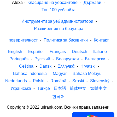
Alexa
-
Класиране на уебсайтове
-
Държави
-
Топ 100 уебсайта
Инструменти за уеб администратори
-
Разширения на браузъра
поверителност
-
Политика за бисквитки
-
Контакт
English
-
Español
-
Français
-
Deutsch
-
Italiano
-
Português
-
Русский
-
Беларуская
-
Български
-
Čeština
-
Dansk
-
Ελληνικά
-
Hrvatski
-
Bahasa Indonesia
-
Magyar
-
Bahasa Melayu
-
Nederlands
-
Polski
-
Română
-
Srpski
-
Slovenský
-
Українська
-
Türkçe
日本語
简体中文
繁體中文
한국어
Copyright © 2022 urirank.com. Всички права запазени.