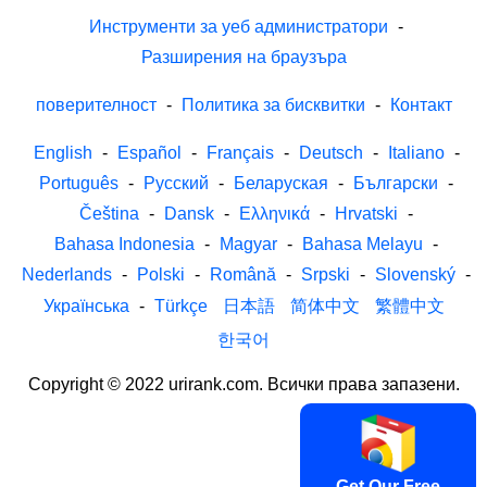
Инструменти за уеб администратори
-
Разширения на браузъра
поверителност
-
Политика за бисквитки
-
Контакт
English
-
Español
-
Français
-
Deutsch
-
Italiano
-
Português
-
Русский
-
Беларуская
-
Български
-
Čeština
-
Dansk
-
Ελληνικά
-
Hrvatski
-
Bahasa Indonesia
-
Magyar
-
Bahasa Melayu
-
Nederlands
-
Polski
-
Română
-
Srpski
-
Slovenský
-
Українська
-
Türkçe
日本語
简体中文
繁體中文
한국어
Copyright © 2022 urirank.com. Всички права запазени.
Get Our Free