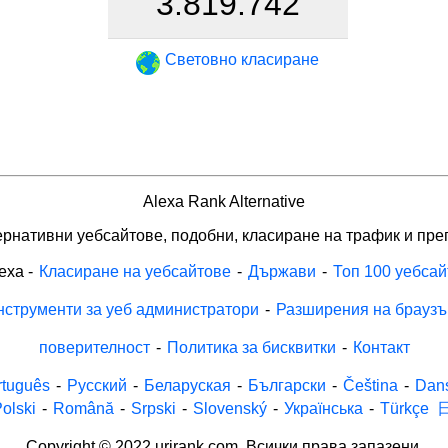
3.819.742
Световно класиране
Alexa Rank Alternative
рнативни уебсайтове, подобни, класиране на трафик и пре
exa
-
Класиране на уебсайтове
-
Държави
-
Топ 100 уебсай
нструменти за уеб администратори
-
Разширения на браузъ
поверителност
-
Политика за бисквитки
-
Контакт
rtuguês
-
Русский
-
Беларуская
-
Български
-
Čeština
-
Dan
olski
-
Română
-
Srpski
-
Slovenský
-
Українська
-
Türkçe
Copyright © 2022 urirank.com. Всички права запазени.