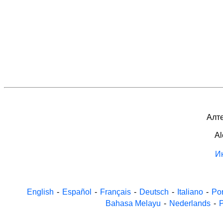
Алте
Al
И
English
-
Español
-
Français
-
Deutsch
-
Italiano
-
Po
Bahasa Melayu
-
Nederlands
-
P