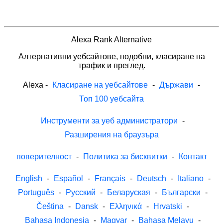
Alexa Rank Alternative
Алтернативни уебсайтове, подобни, класиране на
трафик и преглед.
Alexa
-
Класиране на уебсайтове
-
Държави
-
Топ 100 уебсайта
Инструменти за уеб администратори
-
Разширения на браузъра
поверителност
-
Политика за бисквитки
-
Контакт
English
-
Español
-
Français
-
Deutsch
-
Italiano
-
Português
-
Русский
-
Беларуская
-
Български
-
Čeština
-
Dansk
-
Ελληνικά
-
Hrvatski
-
Bahasa Indonesia
-
Magyar
-
Bahasa Melayu
-