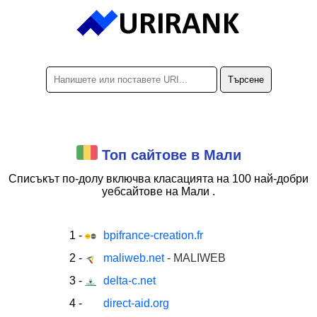
Топ сайтове в Мали
Списъкът по-долу включва класацията на
100 най-добри
уебсайтове на Мали .
1
-
bpifrance-creation.fr
2
-
maliweb.net
- MALIWEB
3
-
delta-c.net
4
-
direct-aid.org