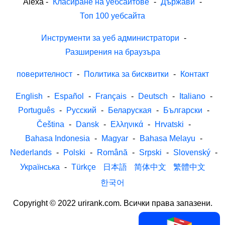
Alexa
-
Класиране на уебсайтове
-
Държави
-
Топ 100 уебсайта
Инструменти за уеб администратори
-
Разширения на браузъра
поверителност
-
Политика за бисквитки
-
Контакт
English
-
Español
-
Français
-
Deutsch
-
Italiano
-
Português
-
Русский
-
Беларуская
-
Български
-
Čeština
-
Dansk
-
Ελληνικά
-
Hrvatski
-
Bahasa Indonesia
-
Magyar
-
Bahasa Melayu
-
Nederlands
-
Polski
-
Română
-
Srpski
-
Slovenský
-
Українська
-
Türkçe
日本語
简体中文
繁體中文
한국어
Copyright © 2022 urirank.com. Всички права запазени.