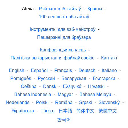
Alexa
-
Рэйтынг вэб-сайтаў
-
Краіны
-
100 лепшых вэб-сайтаў
Інструменты для вэб-майстроў
-
Пашырэнні для браўзэра
Канфідэнцыяльнасць
-
Палітыка выкарыстання файлаў cookie
-
Кантакт
English
-
Español
-
Français
-
Deutsch
-
Italiano
-
Português
-
Русский
-
Беларуская
-
Български
-
Čeština
-
Dansk
-
Ελληνικά
-
Hrvatski
-
Bahasa Indonesia
-
Magyar
-
Bahasa Melayu
-
Nederlands
-
Polski
-
Română
-
Srpski
-
Slovenský
-
Українська
-
Türkçe
日本語
简体中文
繁體中文
한국어