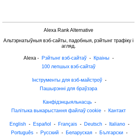
Alexa Rank Alternative
Альтэрнатыўныя вэб-сайты, падобныя, рэйтынг трафіку і
агляд.
Alexa
-
Рэйтынг вэб-сайтаў
-
Краіны
-
100 лепшых вэб-сайтаў
Інструменты для вэб-майстроў
-
Пашырэнні для браўзэра
Канфідэнцыяльнасць
-
Палітыка выкарыстання файлаў cookie
-
Кантакт
English
-
Español
-
Français
-
Deutsch
-
Italiano
-
Português
-
Русский
-
Беларуская
-
Български
-