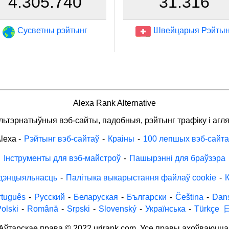
4.305.740
31.316
Сусветны рэйтынг
Швейцарыя Рэйтын
Alexa Rank Alternative
льтэрнатыўныя вэб-сайты, падобныя, рэйтынг трафіку і агля
lexa
-
Рэйтынг вэб-сайтаў
-
Краіны
-
100 лепшых вэб-сайта
Інструменты для вэб-майстроў
-
Пашырэнні для браўзэра
дэнцыяльнасць
-
Палітыка выкарыстання файлаў cookie
-
К
rtuguês
-
Русский
-
Беларуская
-
Български
-
Čeština
-
Dan
olski
-
Română
-
Srpski
-
Slovenský
-
Українська
-
Türkçe
Аўтарскае права © 2022 urirank.com. Усе правы ахоўваюцца