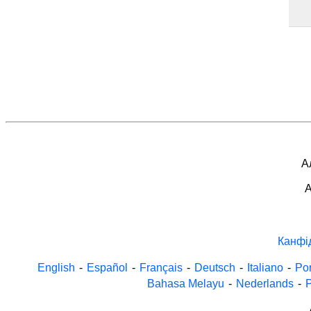
А
A
Канфі
English
-
Español
-
Français
-
Deutsch
-
Italiano
-
Po
Bahasa Melayu
-
Nederlands
-
P