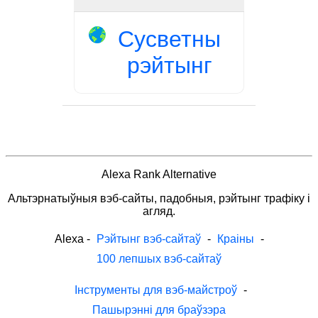
Сусветны
рэйтынг
Alexa Rank Alternative
Альтэрнатыўныя вэб-сайты, падобныя, рэйтынг трафіку і
агляд.
Alexa
-
Рэйтынг вэб-сайтаў
-
Краіны
-
100 лепшых вэб-сайтаў
Інструменты для вэб-майстроў
-
Пашырэнні для браўзэра