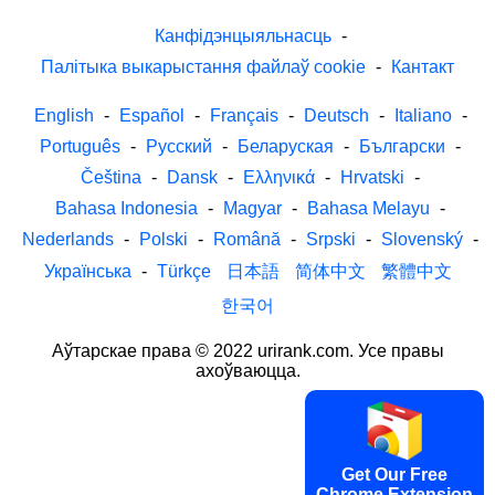
Канфідэнцыяльнасць
-
Палітыка выкарыстання файлаў cookie
-
Кантакт
English
-
Español
-
Français
-
Deutsch
-
Italiano
-
Português
-
Русский
-
Беларуская
-
Български
-
Čeština
-
Dansk
-
Ελληνικά
-
Hrvatski
-
Bahasa Indonesia
-
Magyar
-
Bahasa Melayu
-
Nederlands
-
Polski
-
Română
-
Srpski
-
Slovenský
-
Українська
-
Türkçe
日本語
简体中文
繁體中文
한국어
Аўтарскае права © 2022 urirank.com. Усе правы
ахоўваюцца.
Get Our Free
Chrome Extension