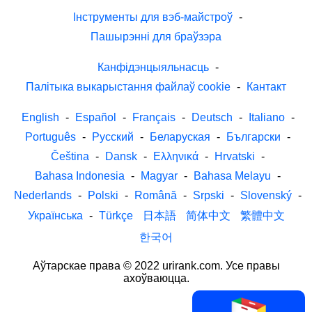
Інструменты для вэб-майстроў
-
Пашырэнні для браўзэра
Канфідэнцыяльнасць
-
Палітыка выкарыстання файлаў cookie
-
Кантакт
English
-
Español
-
Français
-
Deutsch
-
Italiano
-
Português
-
Русский
-
Беларуская
-
Български
-
Čeština
-
Dansk
-
Ελληνικά
-
Hrvatski
-
Bahasa Indonesia
-
Magyar
-
Bahasa Melayu
-
Nederlands
-
Polski
-
Română
-
Srpski
-
Slovenský
-
Українська
-
Türkçe
日本語
简体中文
繁體中文
한국어
Аўтарскае права © 2022 urirank.com. Усе правы
ахоўваюцца.