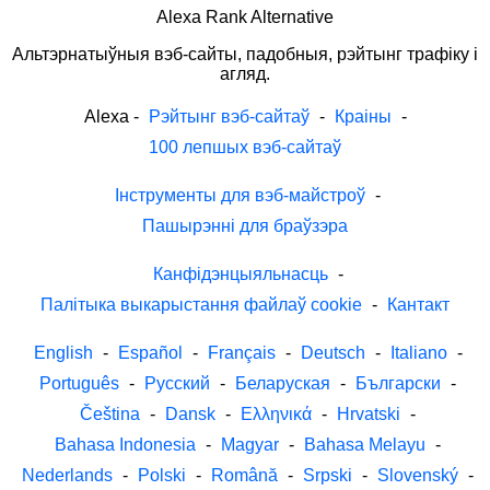
Alexa Rank Alternative
Альтэрнатыўныя вэб-сайты, падобныя, рэйтынг трафіку і
агляд.
Alexa
-
Рэйтынг вэб-сайтаў
-
Краіны
-
100 лепшых вэб-сайтаў
Інструменты для вэб-майстроў
-
Пашырэнні для браўзэра
Канфідэнцыяльнасць
-
Палітыка выкарыстання файлаў cookie
-
Кантакт
English
-
Español
-
Français
-
Deutsch
-
Italiano
-
Português
-
Русский
-
Беларуская
-
Български
-
Čeština
-
Dansk
-
Ελληνικά
-
Hrvatski
-
Bahasa Indonesia
-
Magyar
-
Bahasa Melayu
-
Nederlands
-
Polski
-
Română
-
Srpski
-
Slovenský
-