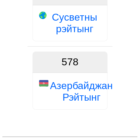
Сусветны
рэйтынг
578
Азербайджан
Рэйтынг