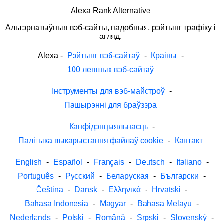
Alexa Rank Alternative
Альтэрнатыўныя вэб-сайты, падобныя, рэйтынг трафіку і
агляд.
Alexa
-
Рэйтынг вэб-сайтаў
-
Краіны
-
100 лепшых вэб-сайтаў
Інструменты для вэб-майстроў
-
Пашырэнні для браўзэра
Канфідэнцыяльнасць
-
Палітыка выкарыстання файлаў cookie
-
Кантакт
English
-
Español
-
Français
-
Deutsch
-
Italiano
-
Português
-
Русский
-
Беларуская
-
Български
-
Čeština
-
Dansk
-
Ελληνικά
-
Hrvatski
-
Bahasa Indonesia
-
Magyar
-
Bahasa Melayu
-
Nederlands
-
Polski
-
Română
-
Srpski
-
Slovenský
-