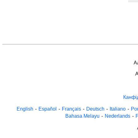
А
A
Канфі
English
-
Español
-
Français
-
Deutsch
-
Italiano
-
Po
Bahasa Melayu
-
Nederlands
-
P