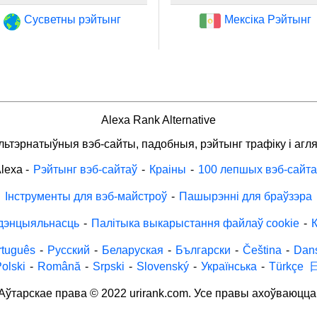
Сусветны рэйтынг
Мексіка Рэйтынг
Alexa Rank Alternative
льтэрнатыўныя вэб-сайты, падобныя, рэйтынг трафіку і агля
lexa
-
Рэйтынг вэб-сайтаў
-
Краіны
-
100 лепшых вэб-сайта
Інструменты для вэб-майстроў
-
Пашырэнні для браўзэра
дэнцыяльнасць
-
Палітыка выкарыстання файлаў cookie
-
К
rtuguês
-
Русский
-
Беларуская
-
Български
-
Čeština
-
Dan
olski
-
Română
-
Srpski
-
Slovenský
-
Українська
-
Türkçe
Аўтарскае права © 2022 urirank.com. Усе правы ахоўваюцца