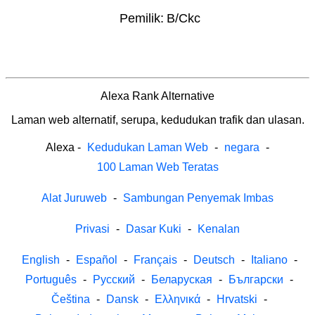
Pemilik:
B/Ckc
Alexa Rank Alternative
Laman web alternatif, serupa, kedudukan trafik dan ulasan.
Alexa
-
Kedudukan Laman Web
-
negara
-
100 Laman Web Teratas
Alat Juruweb
-
Sambungan Penyemak Imbas
Privasi
-
Dasar Kuki
-
Kenalan
English
-
Español
-
Français
-
Deutsch
-
Italiano
-
Português
-
Русский
-
Беларуская
-
Български
-
Čeština
-
Dansk
-
Ελληνικά
-
Hrvatski
-