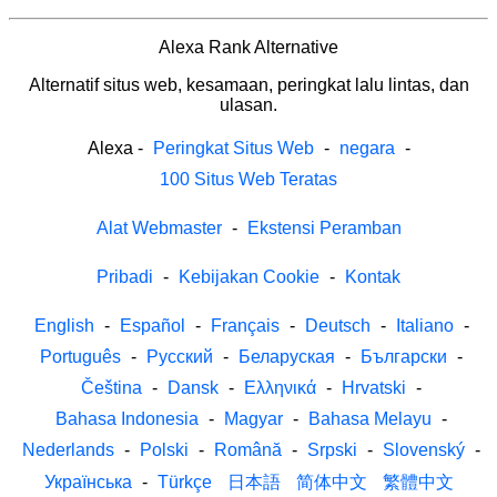
Alexa Rank Alternative
Alternatif situs web, kesamaan, peringkat lalu lintas, dan
ulasan.
Alexa
-
Peringkat Situs Web
-
negara
-
100 Situs Web Teratas
Alat Webmaster
-
Ekstensi Peramban
Pribadi
-
Kebijakan Cookie
-
Kontak
English
-
Español
-
Français
-
Deutsch
-
Italiano
-
Português
-
Русский
-
Беларуская
-
Български
-
Čeština
-
Dansk
-
Ελληνικά
-
Hrvatski
-
Bahasa Indonesia
-
Magyar
-
Bahasa Melayu
-
Nederlands
-
Polski
-
Română
-
Srpski
-
Slovenský
-
Українська
-
Türkçe
日本語
简体中文
繁體中文