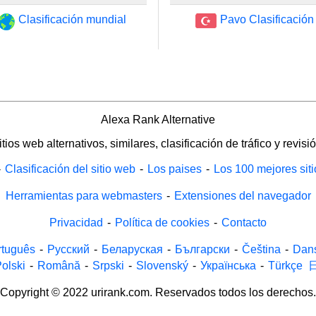
Clasificación mundial
Pavo Clasificación
Alexa Rank Alternative
itios web alternativos, similares, clasificación de tráfico y revisió
-
Clasificación del sitio web
-
Los paises
-
Los 100 mejores sit
Herramientas para webmasters
-
Extensiones del navegador
Privacidad
-
Política de cookies
-
Contacto
rtuguês
-
Русский
-
Беларуская
-
Български
-
Čeština
-
Dan
olski
-
Română
-
Srpski
-
Slovenský
-
Українська
-
Türkçe
Copyright © 2022 urirank.com. Reservados todos los derechos.