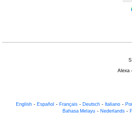
S
Alexa
English
-
Español
-
Français
-
Deutsch
-
Italiano
-
Po
Bahasa Melayu
-
Nederlands
-
P