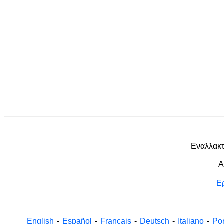
Εναλλακτ
A
Ε
English
-
Español
-
Français
-
Deutsch
-
Italiano
-
Po