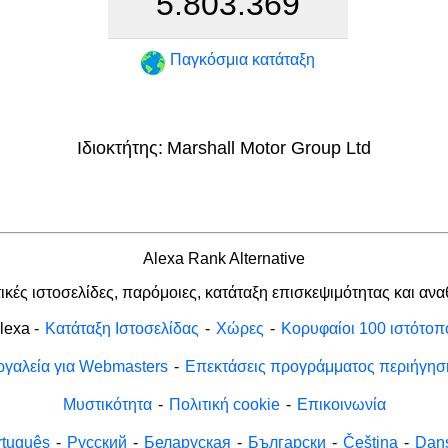
5.803.369
Παγκόσμια κατάταξη
Ιδιοκτήτης:
Marshall Motor Group Ltd
Alexa Rank Alternative
ικές ιστοσελίδες, παρόμοιες, κατάταξη επισκεψιμότητας και αν
lexa
-
Κατάταξη Ιστοσελίδας
-
Χώρες
-
Κορυφαίοι 100 ιστότοπ
ργαλεία για Webmasters
-
Επεκτάσεις προγράμματος περιήγησ
Μυστικότητα
-
Πολιτική cookie
-
Επικοινωνία
rtuguês
-
Русский
-
Беларуская
-
Български
-
Čeština
-
Dan