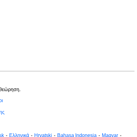
αθεώρηση.
οι
ης
sk
-
Ελληνικά
-
Hrvatski
-
Bahasa Indonesia
-
Magyar
-