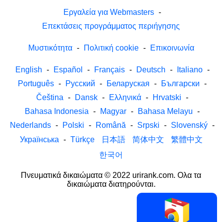
Εργαλεία για Webmasters
-
Επεκτάσεις προγράμματος περιήγησης
Μυστικότητα
-
Πολιτική cookie
-
Επικοινωνία
English
-
Español
-
Français
-
Deutsch
-
Italiano
-
Português
-
Русский
-
Беларуская
-
Български
-
Čeština
-
Dansk
-
Ελληνικά
-
Hrvatski
-
Bahasa Indonesia
-
Magyar
-
Bahasa Melayu
-
Nederlands
-
Polski
-
Română
-
Srpski
-
Slovenský
-
Українська
-
Türkçe
日本語
简体中文
繁體中文
한국어
Πνευματικά δικαιώματα © 2022 urirank.com. Ολα τα
δικαιώματα διατηρούνται.