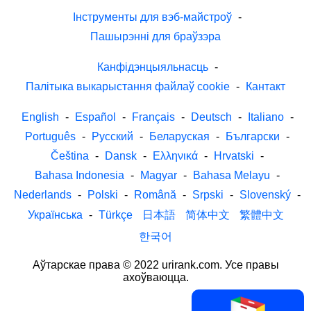
Інструменты для вэб-майстроў
-
Пашырэнні для браўзэра
Канфідэнцыяльнасць
-
Палітыка выкарыстання файлаў cookie
-
Кантакт
English
-
Español
-
Français
-
Deutsch
-
Italiano
-
Português
-
Русский
-
Беларуская
-
Български
-
Čeština
-
Dansk
-
Ελληνικά
-
Hrvatski
-
Bahasa Indonesia
-
Magyar
-
Bahasa Melayu
-
Nederlands
-
Polski
-
Română
-
Srpski
-
Slovenský
-
Українська
-
Türkçe
日本語
简体中文
繁體中文
한국어
Аўтарскае права © 2022 urirank.com. Усе правы
ахоўваюцца.